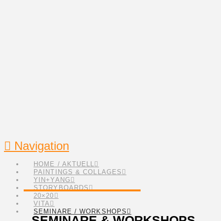
Navigation
HOME / AKTUELL
PAINTINGS & COLLAGES
YIN+YANG
STORYBOARDS
20×20
VITA
SEMINARE / WORKSHOPS
SEMINARE & WORKSHOPS