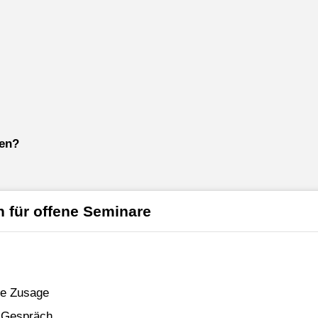
ken?
 für offene Seminare
che Zusage
n Gespräch.