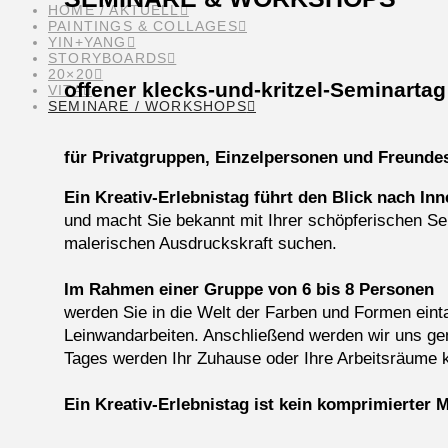
HOME / AKTUELL
PAINTINGS & COLLAGES
YIN+YANG
STORYBOARDS
20×20
offener klecks-und-kritzel-Seminartag
VITA
SEMINARE / WORKSHOPS
für Privatgruppen, Einzelpersonen und Freunde
Ein Kreativ-Erlebnistag führt den Blick nach Inn
und macht Sie bekannt mit Ihrer schöpferischen Sel
malerischen Ausdruckskraft suchen.
Im Rahmen einer Gruppe von 6 bis 8 Personen
werden Sie in die Welt der Farben und Formen einta
Leinwandarbeiten. Anschließend werden wir uns g
Tages werden Ihr Zuhause oder Ihre Arbeitsräume k
Ein Kreativ-Erlebnistag ist kein komprimierter 