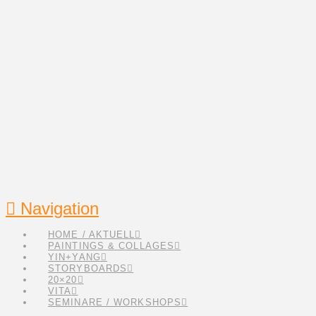
Navigation
HOME / AKTUELL
PAINTINGS & COLLAGES
YIN+YANG
STORYBOARDS
20×20
VITA
SEMINARE / WORKSHOPS