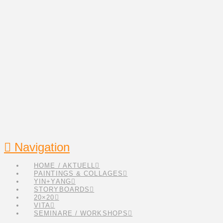
Navigation
HOME / AKTUELL
PAINTINGS & COLLAGES
YIN+YANG
STORYBOARDS
20×20
VITA
SEMINARE / WORKSHOPS